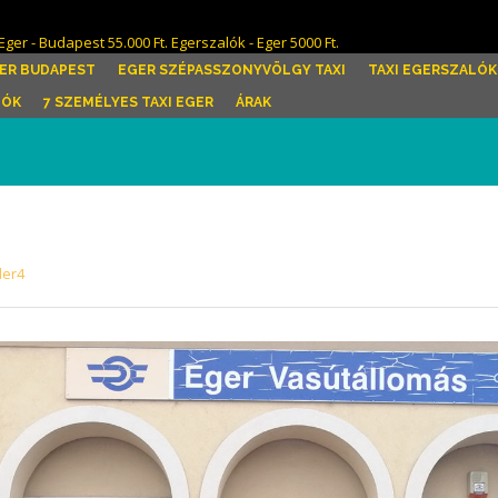
Eger - Budapest 55.000 Ft. Egerszalók - Eger 5000 Ft.
ER BUDAPEST
EGER SZÉPASSZONYVÖLGY TAXI
TAXI EGERSZALÓK
LÓK
7 SZEMÉLYES TAXI EGER
ÁRAK
der4