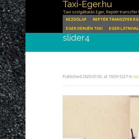
Taxi-Eger.hu
Taxi szolgáltatás Eger, Reptér transzfer 
KEZDŐLAP
REPTÉR TRANSZFER EG
EGER DEMJÉN TAXI
EGER LÁTNIVA
slider4
Published
2020.07.03.
at 1920×1227 in
sli