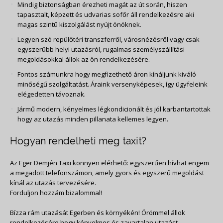
Mindig biztonságban érezheti magát az út során, hiszen
tapasztalt, képzett és udvarias sofőr áll rendelkezésre aki
magas szintű kiszolgálást nyújt önöknek.
Legyen szó repülőtéri transzferről, városnézésről vagy csak
egyszerűbb helyi utazásról, rugalmas személyszállítási
megoldásokkal állok az ön rendelkezésére.
Fontos számunkra hogy megfizethető áron kínáljunk kiváló
minőségű szolgáltatást. Áraink versenyképesek, így ügyfeleink
elégedetten távoznak.
Jármű modern, kényelmes légkondicionált és jól karbantartottak
hogy az utazás minden pillanata kellemes legyen.
Hogyan rendelheti meg taxit?
Az Eger Demjén Taxi könnyen elérhető: egyszerűen hívhat engem
a megadott telefonszámon, amely gyors és egyszerű megoldást
kínál az utazás tervezésére.
Forduljon hozzám bizalommal!
Bízza rám utazását Egerben és környékén! Örömmel állok
rendelkezésére hogy kényelmes és zavartalan utazást