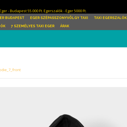
Eger - Budapest 55.000 Ft. Egerszalók - Eger 5000 Ft.
ER BUDAPEST
EGER SZÉPASSZONYVÖLGY TAXI
TAXI EGERSZALÓK
LÓK
7 SZEMÉLYES TAXI EGER
ÁRAK
odie_7_front