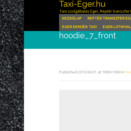
Taxi-Eger.hu
Taxi szolgáltatás Eger, Reptér transzfer 
KEZDŐLAP
REPTÉR TRANSZFER EG
EGER DEMJÉN TAXI
EGER LÁTNIVA
hoodie_7_front
Published
2013.06.07.
at 1000×1000 in
ho