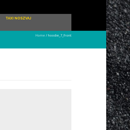
TAXI NOSZVAJ
Home
/
hoodie_7_front